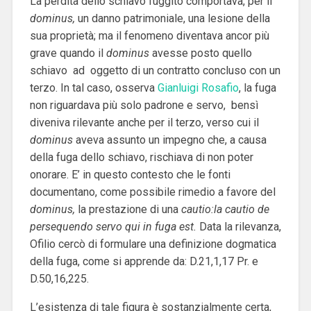
La perdita dello schiavo fuggito comportava, per il
dominus,
un danno patrimoniale, una lesione della
sua proprietà; ma il fenomeno diventava ancor più
grave quando il
dominus
avesse posto quello
schiavo ad oggetto di un contratto concluso con un
terzo.
In tal caso, osserva
Gianluigi Rosafio
, la fuga
non riguardava più solo padrone e servo, bensì
diveniva rilevante anche per il terzo, verso cui il
dominus
aveva assunto un impegno che, a causa
della fuga dello schiavo, rischiava di non poter
onorare.
E’ in questo contesto che le fonti
documentano, come possibile rimedio a favore del
dominus,
la prestazione di una
cautio:la cautio de
persequendo servo qui in fuga est.
Data la rilevanza,
Ofilio cercò di formulare una definizione dogmatica
della fuga, come si apprende da: D.21,1,17 Pr. e
D.50,16,225.
L’esistenza di tale figura è sostanzialmente certa,