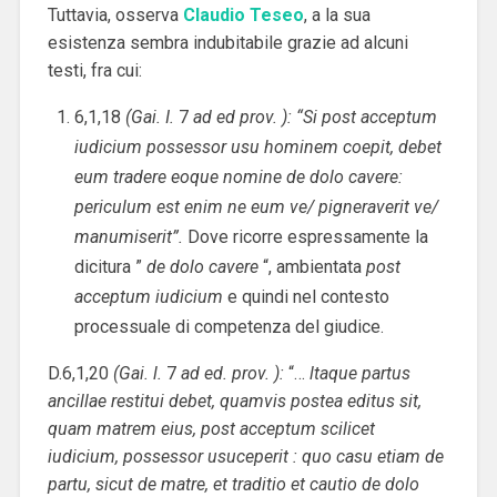
Tuttavia, osserva
Claudio Teseo
, a la sua
esistenza sembra indubitabile grazie ad alcuni
testi, fra cui:
6,1,18
(Gai. I.
7
ad ed prov. ): “Si post acceptum
iudicium possessor usu hominem coepit, debet
eum tradere eoque nomine de dolo cavere:
periculum est enim ne eum ve/ pigneraverit ve/
manumiserit”.
Dove ricorre espressamente la
dicitura ”
de dolo cavere
“, ambientata
post
acceptum iudicium
e quindi nel contesto
processuale di competenza del giudice.
D.6,1,20
(Gai. l.
7
ad ed. prov. ):
“…
ltaque partus
ancillae restitui debet, quamvis postea editus sit,
quam matrem eius, post acceptum scilicet
iudicium, possessor usuceperit : quo casu etiam de
partu, sicut de matre, et traditio et cautio de dolo