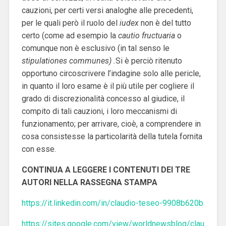
cauzioni, per certi versi analoghe alle precedenti,
per le quali però il ruolo del
iudex
non è del tutto
certo (come ad esempio la
cautio fructuaria
o
comunque non è esclusivo (in tal senso le
stipulationes communes) .
Si è perciò ritenuto
opportuno circoscrivere l’indagine solo alle pericle,
in quanto il loro esame è il più utile per cogliere il
grado di discrezionalità concesso al giudice, il
compito di tali cauzioni, i loro meccanismi di
funzionamento; per arrivare, cioè, a comprendere in
cosa consistesse la particolarità della tutela fornita
con esse.
CONTINUA A LEGGERE I CONTENUTI DEI TRE
AUTORI NELLA RASSEGNA STAMPA
https://it.linkedin.com/in/claudio-teseo-9908b620b
https://sites.google.com/view/worldnewsblog/clau